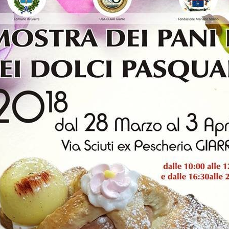
La Storia della
DI PITTURA 2019
Sagra delle Ciliegie
Mostra
e delle Rose
Cartografica
MEMORIAL
Mostra Pannelli
MARIANO STRANO
Sagra Ciliegie e