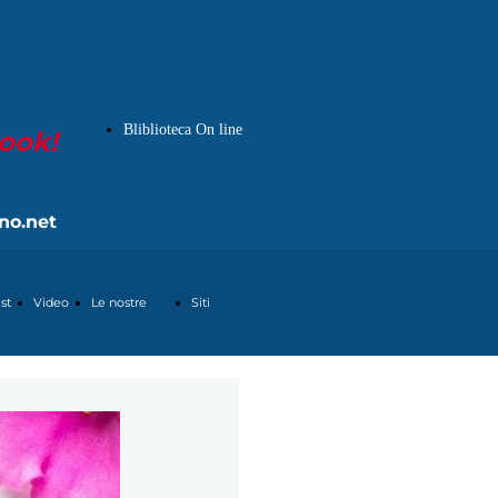
Bliblioteca On line
book!
no.net
st
Video
Le nostre
Siti
pagine
Partners