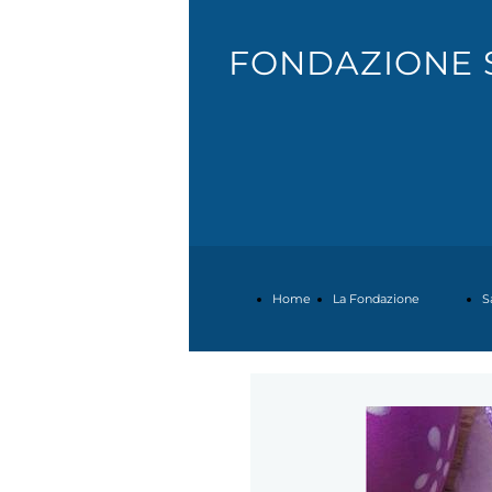
FONDAZIONE 
Home
La Fondazione
S
Page
Il
R