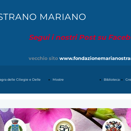
STRANO MARIANO
Segui i nostri Post su Face
vecchio sito
www.fondazionemarianostra
agra delle Ciliegie e Delle
Mostre
Biblioteca
Gre
ose
ESTEMPORANEA